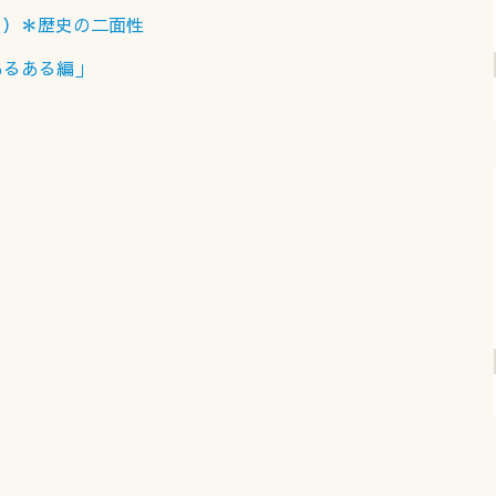
員）＊歴史の二面性
あるある編」