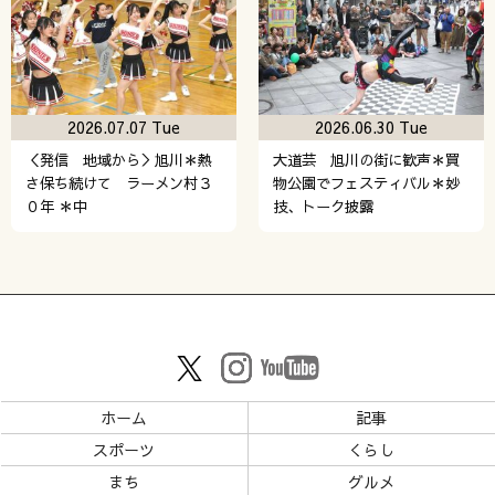
2026.07.07 Tue
2026.06.30 Tue
＜発信 地域から＞旭川＊熱
大道芸 旭川の街に歓声＊買
さ保ち続けて ラーメン村３
物公園でフェスティバル＊妙
０年 ＊中
技、トーク披露
ホーム
記事
スポーツ
くらし
まち
グルメ