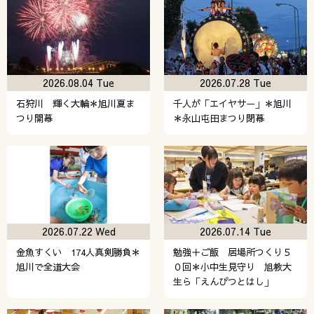
2026.08.04 Tue
2026.07.28 Tue
石狩川 輝く大輪＊旭川夏ま
千人が「エイヤサー」＊旭川
つり開幕
＊永山屯田まつり閉幕
2026.07.22 Wed
2026.07.14 Tue
金魚すくい 174人真剣勝負＊
勉強＋ご飯 居場所つくり５
旭川で全道大会
０回＊小中生見守り 旭教大
生ら「えんぴつとはし」