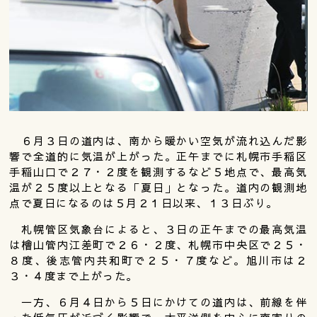
６月３日の道内は、南から暖かい空気が流れ込んだ影
響で全道的に気温が上がった。正午までに札幌市手稲区
手稲山口で２７・２度を観測するなど５地点で、最高気
温が２５度以上となる「夏日」となった。道内の観測地
点で夏日になるのは５月２１日以来、１３日ぶり。
札幌管区気象台によると、３日の正午までの最高気温
は檜山管内江差町で２６・２度、札幌市中央区で２５・
８度、後志管内共和町で２５・７度など。旭川市は２
３・４度まで上がった。
一方、６月４日から５日にかけての道内は、前線を伴