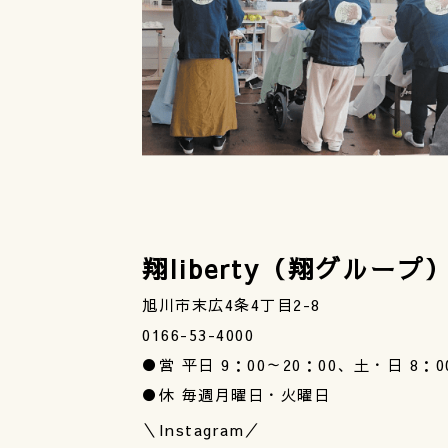
翔liberty（翔グループ
旭川市末広4条4丁目2-8
0166-53-4000
●営 平日 9：00～20：00、土・日 8：0
●休 毎週月曜日・火曜日
＼Instagram／