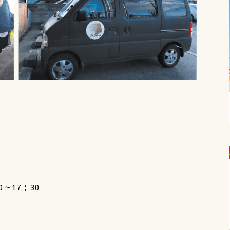
）
0～17：30