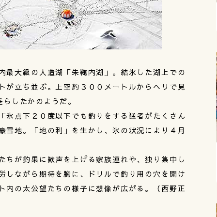
内最大級の人造湖「朱鞠内湖」。結氷した湖上での
トが立ち並ぶ。上空約３００メートルからヘリで見
垂らしたかのようだ。
「氷点下２０度以下でも釣りをする猛者がたくさん
豪雪地。「地の利」を生かし、氷の状況により４月
たちが釣果に歓声を上げる家族連れや、独り集中し
労しながら期待を胸に、ドリルで釣り用の穴を開け
ト内の太公望たちの様子に想像が広がる。（西野正