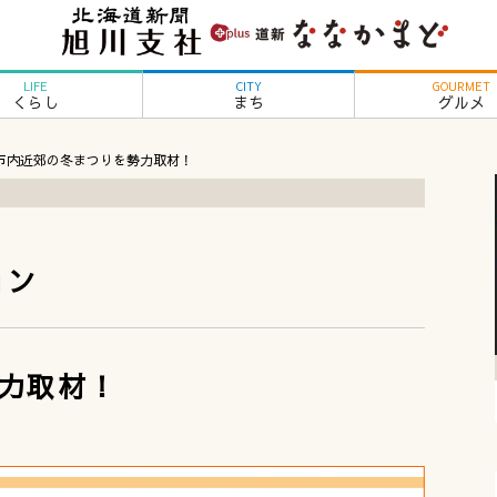
LIFE
CITY
GOURMET
くらし
まち
グルメ
市内近郊の冬まつりを勢力取材！
ョン
力取材！