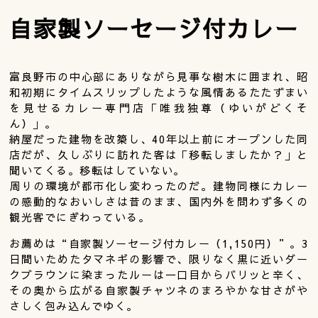
自家製ソーセージ付カレー
富良野市の中心部にありながら見事な樹木に囲まれ、昭
和初期にタイムスリップしたような風情あるたたずまい
を見せるカレー専門店「唯我独尊（ゆいがどくそ
ん）」。
納屋だった建物を改築し、40年以上前にオープンした同
店だが、久しぶりに訪れた客は「移転しましたか？」と
聞いてくる。移転はしていない。
周りの環境が都市化し変わったのだ。建物同様にカレー
の感動的なおいしさは昔のまま、国内外を問わず多くの
観光客でにぎわっている。
お薦めは“自家製ソーセージ付カレー（1,150円）”。3
日間いためたタマネギの影響で、限りなく黒に近いダー
クブラウンに染まったルーは一口目からバリッと辛く、
その奥から広がる自家製チャツネのまろやかな甘さがや
さしく包み込んでゆく。