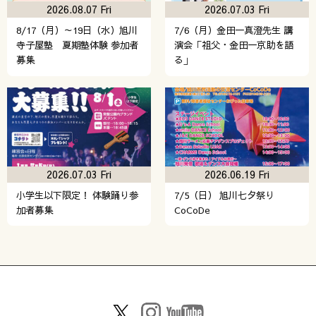
2026.08.07 Fri
2026.07.03 Fri
8/17（月）～19日（水）旭川
7/6（月）金田一真澄先生 講
寺子屋塾 夏期塾体験 参加者
演会「祖父・金田一京助を語
募集
る」
2026.07.03 Fri
2026.06.19 Fri
小学生以下限定！ 体験踊り参
7/5（日） 旭川七夕祭り
加者募集
CoCoDe