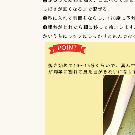
っぽさが無くなるまで混ぜる。
❸型に入れて表面をならし、170度に予熱
❹粗熱がとれたら網に移して冷まします
かいうちにラップにしっかりと包んでお
焼き始めて10〜15分くらいで、真
が均等に割れて見た目がきれいになり