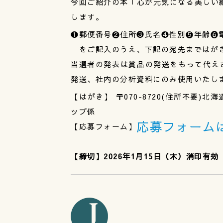
今回ご紹介の本「心が元気になる美しい
します。
❶郵便番号❷住所❸氏名❹性別❺年齢❻
をご記入のうえ、下記の宛先まではがき
当選者の発表は賞品の発送をもって代え
発送、社内の分析資料にのみ使用いたしま
【はがき】 〒070-8720(住所不要
ップ係
応募フォーム
【応募フォーム】
【締切】2026年1月15日（木）消印有効