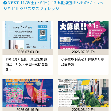
11/8(土)・9(日）13th北海道ほんものヴィレッ
NEXT
ジ＆10thクリスマスヴィレッジ
2026.07.03 Fri
2026.07.03 Fri
7/6（月）金田一真澄先生 講
小学生以下限定！ 体験踊り参
演会「祖父・金田一京助を語
加者募集
る」
2026.06.19 Fri
2026.06.12 Fri