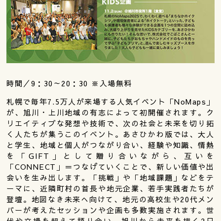
時間／9：30～20：30 ※入場無料
札幌で毎年7.5万人が来場する人気イベント「NoMaps」
が、旭川・上川地域の有志によって初開催されます。ク
リエイティブな発想や技術で、次の社会と未来を切り拓
く人たちが集うこのイベント。あさひかわ版では、大人
と学生、地域と個人がつながり合い、経験や知識、情熱
を「GIFT」として贈り合いながら、互いを
「CONNECT」＝つなげていくことで、新しい価値や出
会いを生み出します。「挑戦」や「地域課題」などをテ
ーマに、近隣町村の首長や地元企業、若手実践者たちが
登壇。地図なき未来へ向けて、地元の高校生や20代メン
バーが考えたセッションや企画も多数実施されます。世
代や立場を超えて語り合い、旭川から未来を描く2日