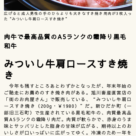
広げると成人男性の手のひらよりも大きなすき焼き用肉が3枚入っ
た“みついし牛肩ロースすき焼き”
肉牛で最高品質のA5ランクの霜降り黒毛
和牛
みついし牛肩ロースすき焼
き
今年も残すところあとわずかとなったが、年末年始の
ご馳走にお薦めのすき焼き肉がある。旭川畜産直営店の
「街のお肉屋さん」で販売している、“みついし牛肩ロ
ースすき焼き（200g・￥1980）”だ。新ひだか町（一
部旧三石町）で生産されている黒毛和牛の、肉質最高品
質A5ランクの霜降り肉だ。肉質が軟らかで、赤身のうま
味とサッパリとした脂身の甘味が広がる、期待以上のお
いしさが口いっぱいに広がってゆく。冷凍のため一年を