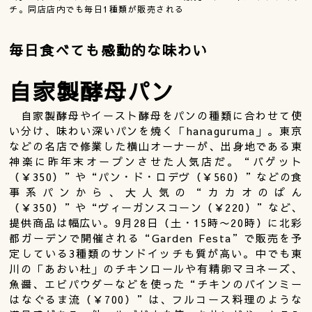
チ。同店店内でも毎日1種類が販売される
毎日食べても感動的な味わい
自家製酵母パン
自家製酵母やイースト酵母をパンの種類に合わせて使
い分け、味わい深いパンを焼く「hanaguruma」。東京
などの名店で修業した横山オーナーが、出身地である東
神楽に昨年末オープンさせた人気店だ。“バゲット
（￥350）”や“パン・ド・ロデヴ（￥560）”などの食
事系パンから、大人気の“カカオのぱん
（￥350）”や“ヴィーガンスコーン（￥220）”など、
提供商品は幅広い。9月28日（土・15時〜20時）に北彩
都ガーデンで開催される“Garden Festa”で販売を予
定している3種類のサンドイッチも質が高い。中でも東
川の「あおい杜」のチキンロールや有精卵マヨネーズ、
魚醤、エビパウダーなどを使った“チキンのバインミー
はなぐるま流（￥700）”は、フルコース料理のような