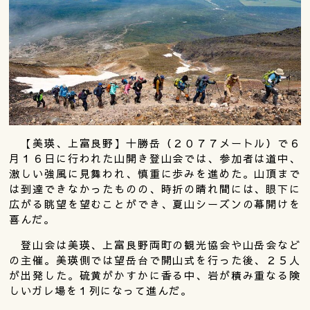
【美瑛、上富良野】十勝岳（２０７７メートル）で６
月１６日に行われた山開き登山会では、参加者は道中、
激しい強風に見舞われ、慎重に歩みを進めた。山頂まで
は到達できなかったものの、時折の晴れ間には、眼下に
広がる眺望を望むことができ、夏山シーズンの幕開けを
喜んだ。
登山会は美瑛、上富良野両町の観光協会や山岳会など
の主催。美瑛側では望岳台で開山式を行った後、２５人
が出発した。硫黄がかすかに香る中、岩が積み重なる険
しいガレ場を１列になって進んだ。