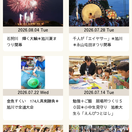
2026.08.04 Tue
2026.07.28 Tue
石狩川 輝く大輪＊旭川夏ま
千人が「エイヤサー」＊旭川
つり開幕
＊永山屯田まつり閉幕
2026.07.22 Wed
2026.07.14 Tue
金魚すくい 174人真剣勝負＊
勉強＋ご飯 居場所つくり５
旭川で全道大会
０回＊小中生見守り 旭教大
生ら「えんぴつとはし」