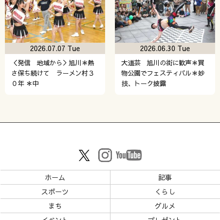
2026.07.07 Tue
2026.06.30 Tue
＜発信 地域から＞旭川＊熱
大道芸 旭川の街に歓声＊買
さ保ち続けて ラーメン村３
物公園でフェスティバル＊妙
０年 ＊中
技、トーク披露
ホーム
記事
スポーツ
くらし
まち
グルメ
イベント
プレゼント