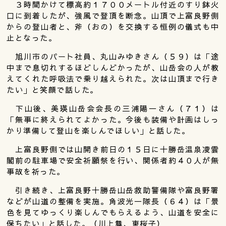
３時間かけて標高約１７００メートル付近のすり鉢火
口に到着したが、強風で登頂を断念。山頂で上富良野側
からの登山者と、斧（おの）を交換する恒例の儀式も中
止となった。
旭川市のパート社員、丸山みゆきさん（５９）は「途
中まで息切れするほどしんどかったが、山岳会の人が教
えてくれた呼吸法で乗り越えられた。次は山頂まで行き
たい」と笑顔で話した。
下山後、美瑛山岳会会長の三浦陽一さん（７１）は
「無事に終えられてよかった。今後も装備や計画はしっ
かり準備して登山を楽しんでほしい」と話した。
上富良野側では山開き前日の１５日に十勝岳温泉凌雲
閣前の駐車場で安全祈願祭を行い、関係者約４０人が無
事故を祈った。
引き続き、上富良野十勝岳山岳救助警備隊や富良野署
などが山道の整備を実施。角波光一隊長（６４）は「景
色を見てゆっくり楽しんでもらえるよう、山道を安全に
保ちたい」と話した。（川上舞、東桜子）