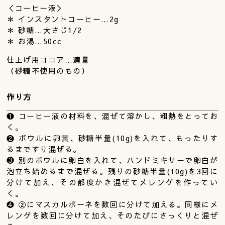
＜コーヒー液＞
＊ インスタントコーヒー…2g
＊ 砂糖…大さじ1/2
＊ お湯…50cc
仕上げ用ココア…適量
（砂糖不使用のもの）
作り方
❶ コーヒー液の材料を、混ぜて溶かし、粗熱をとってお
く。
❷ ボウルに卵黄、砂糖半量(10g)を入れて、もったりす
るまですり混ぜる。
❸ 別のボウルに卵白を入れて、ハンドミキサーで卵白が
泡立ち始めるまで混ぜる。残りの砂糖半量(10g)を3回に
分けて加え、その都度かき混ぜてメレンゲを作ってい
く。
❹ ②にマスカルポーネを数回に分けて加える。同様にメ
レンゲを数回に分けて加え、そのたびにさっくりと混ぜ