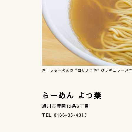
煮干しらーめんの“白しょうゆ”はレギュラーメ
らーめん よつ葉
旭川市豊岡12条6丁目
TEL 0166-35-4313