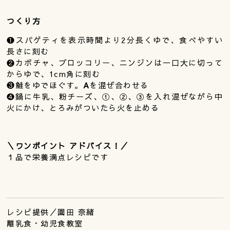
つくり方
❶スパゲティを表示時間より2分長くゆで、食べやすい
長さに刻む
❷カボチャ、ブロッコリー、ニンジンは一口大に切って
からゆで、1cm角に刻む
❸鮭をゆでほぐす。
A
を混ぜ合わせる
❹鍋に牛乳、粉チーズ、①、②、③を入れ混ぜながら中
火にかけ、とろみがついたら火を止める
＼ワンポイント アドバイス！／
１品で栄養満点レシピです
レシピ提供／園田 奈緒
離乳食・幼児食教室