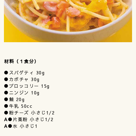
材料（１食分）
●スパゲティ 30g
●カボチャ 30g
●ブロッコリー 15g
●ニンジン 10g
●鮭 20g
●牛乳 50cc
●粉チーズ 小さじ1/2
A
●片栗粉 小さじ1/2
A
●水 小さじ1