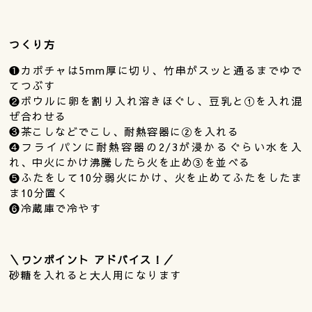
つくり方
❶カボチャは5mm厚に切り、竹串がスッと通るまでゆで
てつぶす
❷ボウルに卵を割り入れ溶きほぐし、豆乳と①を入れ混
ぜ合わせる
❸茶こしなどでこし、耐熱容器に②を入れる
❹フライパンに耐熱容器の2/3が浸かるぐらい水を入
れ、中火にかけ沸騰したら火を止め③を並べる
❺ふたをして10分弱火にかけ、火を止めてふたをしたま
ま10分置く
❻冷蔵庫で冷やす
＼ワンポイント アドバイス！／
砂糖を入れると大人用になります