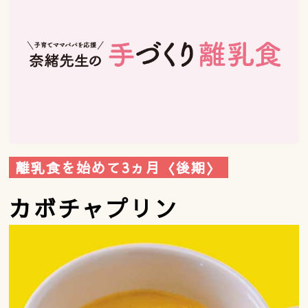
離乳食を始めて3ヵ月〈後期〉
カボチャプリン