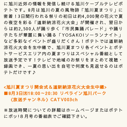
に旭川近郊の情報を発信し続ける旭川ケーブルテレビポ
テトです。8月は旭川の夏の風物詩「旭川夏まつり」に
密着！3日間行われる祭りの初日は約4,000発の花火で夏
の夜空を彩る「道新納涼花火大会」が開催され、翌日か
らは約2,500人が踊り歩く「市民舞踊パレード」や踊り
子たちが華麗に舞い踊る「YOSAKOIソーランナイト」
など多彩なイベントが盛りだくさん！ポテトでは道新納
涼花火大会を生中継で、旭川夏まつり各イベントとポテ
トサービスエリア内の夏まつりはスペシャル番組として
放送予定です！テレビで地域のお祭りをまとめて視聴・
録画でき、一夏の思い出を自宅で何度も見返せるのはポ
テトだけです♪
<旭川夏まつり開会式＆道新納涼花火大会生中継>
■8月3日㈭18:00～20:30 リベライン旭川パーク
〈放送チャンネル〉CATV003ch
※放送時間についての詳細はホームページまたはポテト
にポッ!８月号の番組表でご確認下さい。