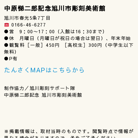
中原悌二郎記念旭川市彫刻美術館
旭川市春光5条7丁目
0166-46-6277
●営 9：00〜17：00（入館は16：30まで）
●休 月曜日（月曜日が祝日の場合は翌日）、年末年始
●観覧料［一般］450円 ［高校生］300円（中学生以下
無料）
●P有
たんさくMAPはこちらから
制作協力／旭川彫刻サポート隊
中原悌二郎記念 旭川市彫刻美術館
※掲載情報は、取材当時のものです。閲覧時点で情報が
異なる場合がありますので、予めご了承ください。