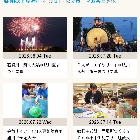
稲荷桂司（旭川・公務員）＊お茶と身体
NEXT
2026.08.04 Tue
2026.07.28 Tue
石狩川 輝く大輪＊旭川夏ま
千人が「エイヤサー」＊旭川
つり開幕
＊永山屯田まつり閉幕
2026.07.22 Wed
2026.07.14 Tue
金魚すくい 174人真剣勝負＊
勉強＋ご飯 居場所つくり５
旭川で全道大会
０回＊小中生見守り 旭教大