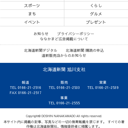
スポーツ
くらし
まち
グルメ
イベント
プレゼント
お知らせ
プライバシーポリシー
ななかまど広告掲載について
北海道新聞デジタル
北海道新聞 購読の申込
道新販売店からのお知らせ
北海道新聞 旭川支社
報道
販売
営業
TEL 0166-21-2516
TEL 0166-21-2533
TEL 0166-21-2539
FAX 0166-21-2517
事業
TEL 0166-21-2555
Copyright© DOSHIN NANAKAMADO All rights reserved.
本サイト内に掲載の記事、写真などの一切の無断転載を禁じます。 すべての著
作権は北海道新聞社、情報提供者に帰属します。