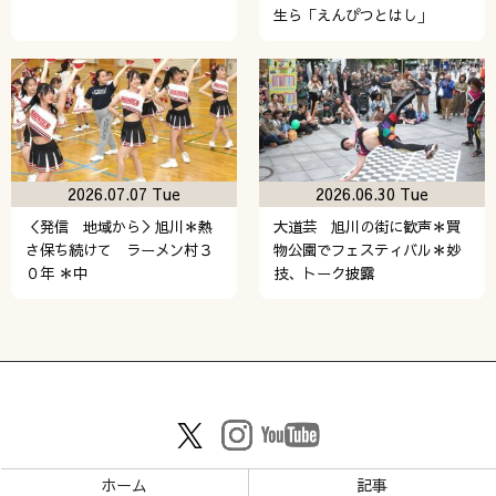
生ら「えんぴつとはし」
2026.07.07 Tue
2026.06.30 Tue
＜発信 地域から＞旭川＊熱
大道芸 旭川の街に歓声＊買
さ保ち続けて ラーメン村３
物公園でフェスティバル＊妙
０年 ＊中
技、トーク披露
ホーム
記事