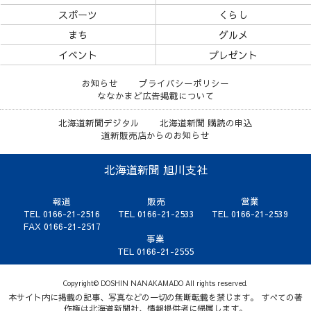
スポーツ
くらし
まち
グルメ
イベント
プレゼント
お知らせ
プライバシーポリシー
ななかまど広告掲載について
北海道新聞デジタル
北海道新聞 購読の申込
道新販売店からのお知らせ
北海道新聞 旭川支社
報道
販売
営業
TEL 0166-21-2516
TEL 0166-21-2533
TEL 0166-21-2539
FAX 0166-21-2517
事業
TEL 0166-21-2555
Copyright© DOSHIN NANAKAMADO All rights reserved.
本サイト内に掲載の記事、写真などの一切の無断転載を禁じます。 すべての著
作権は北海道新聞社、情報提供者に帰属します。