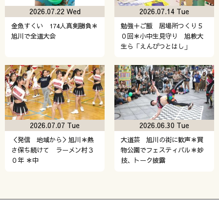
2026.07.22 Wed
2026.07.14 Tue
金魚すくい 174人真剣勝負＊
勉強＋ご飯 居場所つくり５
旭川で全道大会
０回＊小中生見守り 旭教大
生ら「えんぴつとはし」
2026.07.07 Tue
2026.06.30 Tue
＜発信 地域から＞旭川＊熱
大道芸 旭川の街に歓声＊買
さ保ち続けて ラーメン村３
物公園でフェスティバル＊妙
０年 ＊中
技、トーク披露