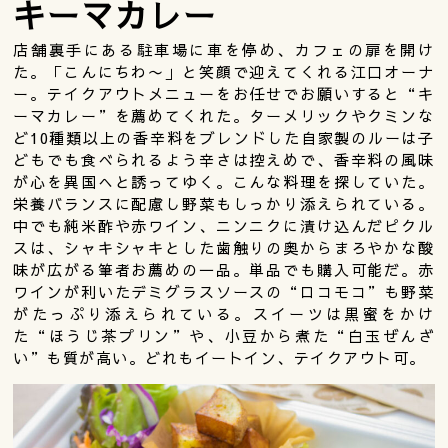
キーマカレー
店舗裏手にある駐車場に車を停め、カフェの扉を開け
た。「こんにちわ〜」と笑顔で迎えてくれる江口オーナ
ー。テイクアウトメニューをお任せでお願いすると“キ
ーマカレー”を薦めてくれた。ターメリックやクミンな
ど10種類以上の香辛料をブレンドした自家製のルーは子
どもでも食べられるよう辛さは控えめで、香辛料の風味
が心を異国へと誘ってゆく。こんな料理を探していた。
栄養バランスに配慮し野菜もしっかり添えられている。
中でも純米酢や赤ワイン、ニンニクに漬け込んだピクル
スは、シャキシャキとした歯触りの奥からまろやかな酸
味が広がる筆者お薦めの一品。単品でも購入可能だ。赤
ワインが利いたデミグラスソースの“ロコモコ”も野菜
がたっぷり添えられている。スイーツは黒蜜をかけ
た“ほうじ茶プリン”や、小豆から煮た“白玉ぜんざ
い”も質が高い。どれもイートイン、テイクアウト可。