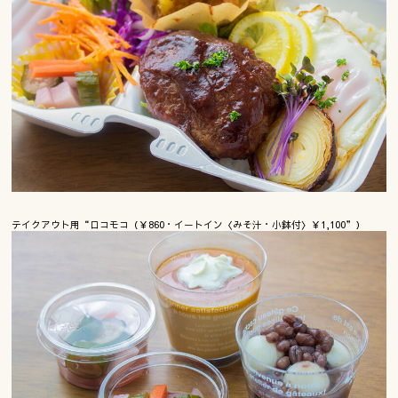
テイクアウト用“ロコモコ（￥860・イートイン〈みそ汁・小鉢付〉￥1,100”）