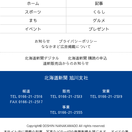
ホーム
記事
スポーツ
くらし
まち
グルメ
イベント
プレゼント
お知らせ
プライバシーポリシー
ななかまど広告掲載について
北海道新聞デジタル
北海道新聞 購読の申込
道新販売店からのお知らせ
北海道新聞 旭川支社
報道
販売
営業
TEL 0166-21-2516
TEL 0166-21-2533
TEL 0166-21-2539
FAX 0166-21-2517
事業
TEL 0166-21-2555
Copyright© DOSHIN NANAKAMADO All rights reserved.
本サイト内に掲載の記事、写真などの一切の無断転載を禁じます。 すべての著