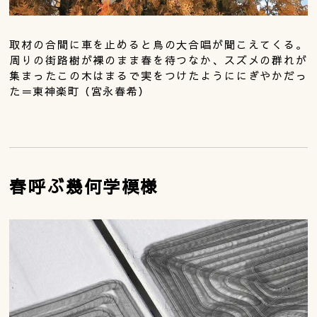
取材の合間に車を止めると鳥の大合唱が聞こえてくる。
周りの街路樹が裸のまま春を待つなか、スズメの群れが
集まったこの木はまるで実をつけたようににぎやかだっ
た＝東神楽町（宮永春希）
春呼ぶ幾何学模様