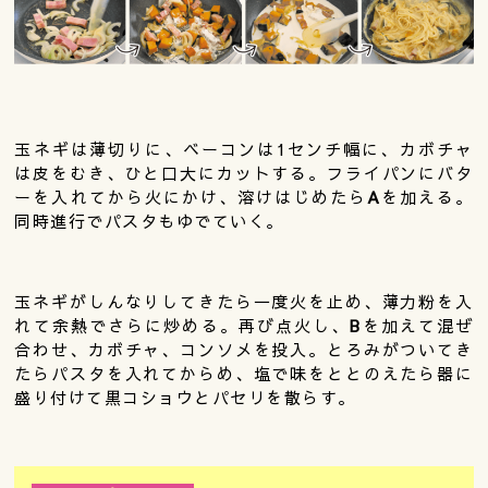
玉ネギは薄切りに、ベーコンは1センチ幅に、カボチャ
は皮をむき、ひと口大にカットする。フライパンにバタ
ーを入れてから火にかけ、溶けはじめたら
A
を加える。
同時進行でパスタもゆでていく。
玉ネギがしんなりしてきたら一度火を止め、薄力粉を入
れて余熱でさらに炒める。再び点火し、
B
を加えて混ぜ
合わせ、カボチャ、コンソメを投入。とろみがついてき
たらパスタを入れてからめ、塩で味をととのえたら器に
盛り付けて黒コショウとパセリを散らす。