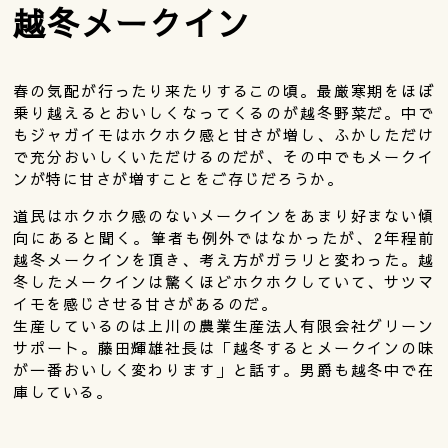
越冬メークイン
春の気配が行ったり来たりするこの頃。最厳寒期をほぼ
乗り越えるとおいしくなってくるのが越冬野菜だ。中で
もジャガイモはホクホク感と甘さが増し、ふかしただけ
で充分おいしくいただけるのだが、その中でもメークイ
ンが特に甘さが増すことをご存じだろうか。
道民はホクホク感のないメークインをあまり好まない傾
向にあると聞く。筆者も例外ではなかったが、2年程前
越冬メークインを頂き、考え方がガラリと変わった。越
冬したメークインは驚くほどホクホクしていて、サツマ
イモを感じさせる甘さがあるのだ。
生産しているのは上川の農業生産法人有限会社グリーン
サポート。藤田輝雄社長は「越冬するとメークインの味
が一番おいしく変わります」と話す。男爵も越冬中で在
庫している。