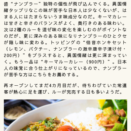
醬“ナンプラー”独特の個性が飛び込んでくる。異国情
緒タップリなこの味が苦手な日本人は少なくないが、は
まる人にはたまらないうま味成分なのだ。キーマカレー
は甘さと辛さのバランスがよく、奥行きのある味わい。
次は2種のルーを混ぜ味の変化を楽しむのがポイントな
のだが、更に深みのある味になりナンプラーのひとクセ
が隠し味に変わる。トッピングの“倍音ホンキセット
（レモン、パクチー、ナンプラーの激辛唐辛子漬け付・
200円）”をプラスすると、異国情緒は更に深まってい
く。もう一品は“キーマルーカレー（900円）”。日本
人の味覚に合う仕上がりになっているので、ナンプラー
が苦手な方はこちらをお薦めする。
再オープンしてまだ4カ月目だが、待ちわびていた常連
客が熱心に足を運び、ルーが完売する日も多いようだ。