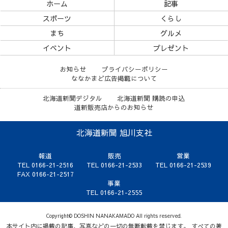
ホーム
記事
スポーツ
くらし
まち
グルメ
イベント
プレゼント
お知らせ
プライバシーポリシー
ななかまど広告掲載について
北海道新聞デジタル
北海道新聞 購読の申込
道新販売店からのお知らせ
北海道新聞 旭川支社
報道
販売
営業
TEL 0166-21-2516
TEL 0166-21-2533
TEL 0166-21-2539
FAX 0166-21-2517
事業
TEL 0166-21-2555
Copyright© DOSHIN NANAKAMADO All rights reserved.
本サイト内に掲載の記事、写真などの一切の無断転載を禁じます。 すべての著