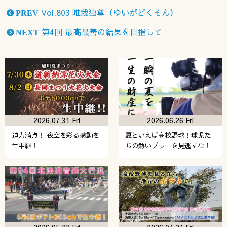
Vol.803 唯我独尊（ゆいがどくそん）
PREV
第4回 最高最善の結果を目指して
NEXT
2026.07.31 Fri
2026.06.26 Fri
迫力満点！ 夜空を彩る感動を
夏といえば高校野球！球児た
生中継！
ちの熱いプレーを見逃すな！