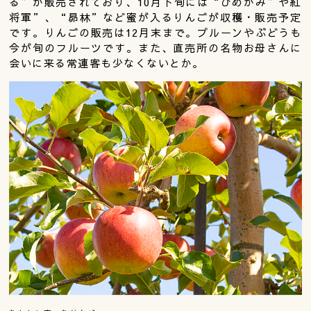
る”が販売されており、10月下旬には“ひめかみ”や紅
将軍”、“昴林”など蜜が入るりんごが収穫・販売予定
です。りんごの販売は12月末まで。プルーンやぶどうも
今が旬のフルーツです。また、直売所の名物お母さんに
会いに来る常連客も少なくないとか。