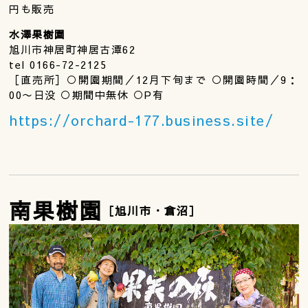
円も販売
水澤果樹園
旭川市神居町神居古潭62
tel 0166-72-2125
［直売所］○開園期間／12月下旬まで ○開園時間／9：
00〜日没 ○期間中無休 ○P有
https://orchard-177.business.site/
南果樹園
［旭川市・倉沼］