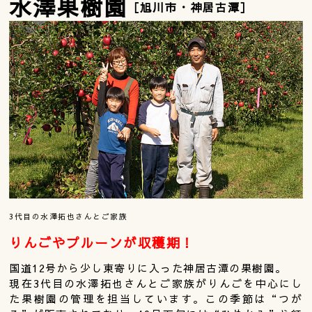
水澤果樹園
［旭川市・神居古潭］
3代目の水澤拓也さんとご家族
りんごやプルーンが収穫期！
国道12号から少し東寄りに入った神居古潭の果樹園。
現在3代目の水澤拓也さんとご家族がりんごを中心にし
た果樹園の管理を担当しています。この季節は“つが