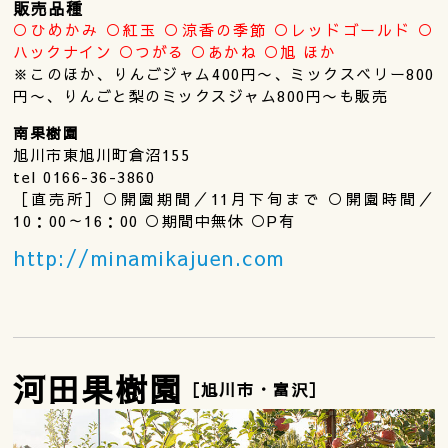
販売品種
○ひめかみ ○紅玉 ○涼香の季節 ○レッドゴールド ○
ハックナイン ○つがる ○あかね ○旭 ほか
※このほか、りんごジャム400円〜、ミックスベリー800
円〜、りんごと梨のミックスジャム800円〜も販売
南果樹園
旭川市東旭川町倉沼155
tel 0166-36-3860
［直売所］○開園期間／11月下旬まで ○開園時間／
10：00～16：00 ○期間中無休 ○P有
http://minamikajuen.com
河田果樹園
［旭川市・富沢］