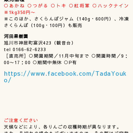
○あかね ○つがる ○トキ ○紅将軍 ○ハックナイン
※1kg350円〜
※このほか、さくらんぼジャム（140g・600円）、冷凍
さくらんぼ（100g・100円）も販売
河田果樹園
旭川市神居町富沢423（観音台）
tel 0166-62-6233
［直売所］○開園期間／11月中旬まで ○開園時間／9：
00〜17：00 ○期間中無休 ○P有
https://www.facebook.com/TadaYouk
o/
ご注意ください
天候などにより、各りんごの収穫時期が異なります。