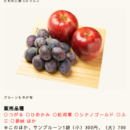
たわわに実ったりんご
プルーンも今が旬
販売品種
○つがる ○ひめかみ ○紅将軍 ○シナノゴールド ○ふ
じ ○昴林 ほか
※このほか、サンプルーン1袋（小）300円、（大）700