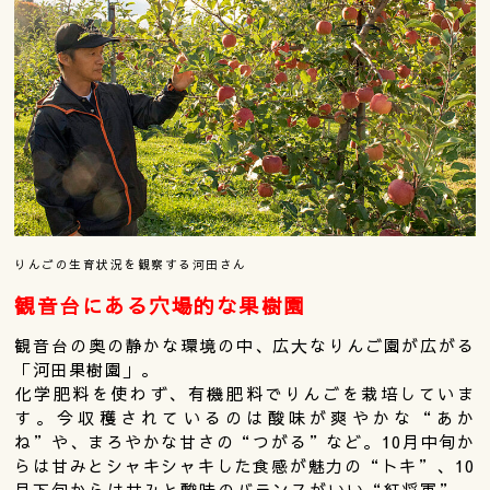
りんごの生育状況を観察する河田さん
観音台にある穴場的な果樹園
観音台の奥の静かな環境の中、広大なりんご園が広がる
「河田果樹園」。
化学肥料を使わず、有機肥料でりんごを栽培していま
す。今収穫されているのは酸味が爽やかな“あか
ね”や、まろやかな甘さの“つがる”など。10月中旬か
らは甘みとシャキシャキした食感が魅力の“トキ”、10
月下旬からは甘みと酸味のバランスがいい“紅将軍”、