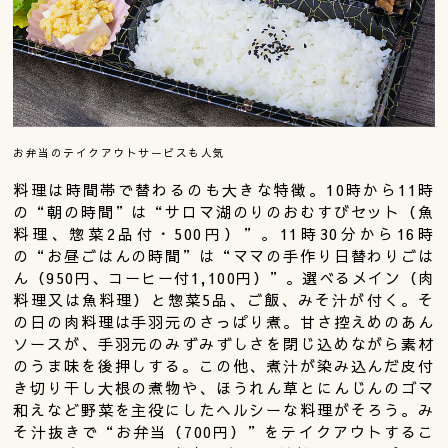
お弁当のテイクアウトサービスも人気
料理は時間帯で替わるのも大きな特徴。10時から11時
の“朝の時間”は“サロマ湖のりのおむすびセット（魚
料理、惣菜2品付・500円）”。11時30分から16時
の“お昼ごはんの時間”は“ママの手作り日替わりごは
ん（950円、コーヒー付1,100円）”。選べるメイン（肉
料理又は魚料理）と惣菜5品、ご飯、みそ汁が付く。そ
の日の肉料理は手羽元のさっぱり煮。甘さ控えめのあん
ソースが、手羽元のみずみずしさを閉じ込めながら素材
のうま味を後押しする。この他、煮汁が染み込んだ皮付
き切り干し大根の煮物や、ほうれん草とにんじんのゴマ
和えなど野菜を主役にしたヘルシーな料理がそろう。み
そ汁抜きで“お弁当（700円）”をテイクアウトするこ