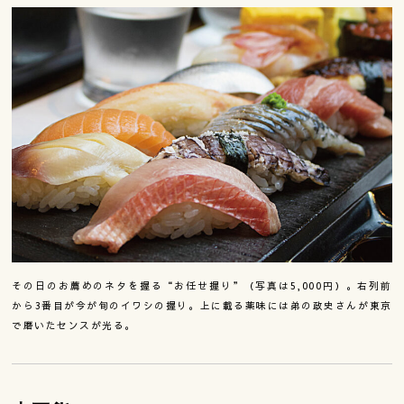
その日のお薦めのネタを握る“お任せ握り”（写真は5,000円）。右列前
から3番目が今が旬のイワシの握り。
上に載る薬味には弟の政史さんが東京
で磨いたセンスが光る。