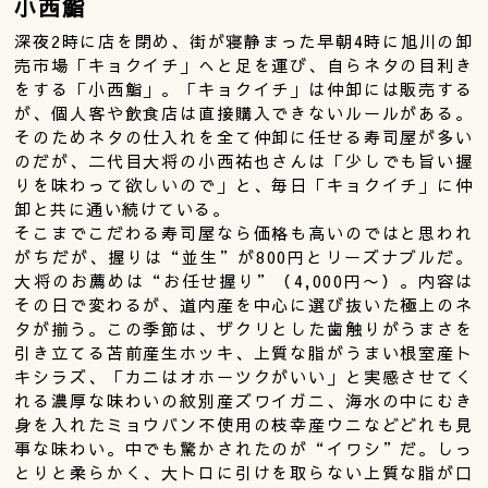
小西鮨
深夜2時に店を閉め、街が寝静まった早朝4時に旭川の卸
売市場「キョクイチ」へと足を運び、自らネタの目利き
をする「小西鮨」。「キョクイチ」は仲卸には販売する
が、個人客や飲食店は直接購入できないルールがある。
そのためネタの仕入れを全て仲卸に任せる寿司屋が多い
のだが、二代目大将の小西祐也さんは「少しでも旨い握
りを味わって欲しいので」と、毎日「キョクイチ」に仲
卸と共に通い続けている。
そこまでこだわる寿司屋なら価格も高いのではと思われ
がちだが、握りは“並生”が800円とリーズナブルだ。
大将のお薦めは“お任せ握り”（4,000円〜）。内容は
その日で変わるが、道内産を中心に選び抜いた極上のネ
タが揃う。この季節は、ザクリとした歯触りがうまさを
引き立てる苫前産生ホッキ、上質な脂がうまい根室産ト
キシラズ、「カニはオホーツクがいい」と実感させてく
れる濃厚な味わいの紋別産ズワイガニ、海水の中にむき
身を入れたミョウバン不使用の枝幸産ウニなどどれも見
事な味わい。中でも驚かされたのが“イワシ”だ。しっ
とりと柔らかく、大トロに引けを取らない上質な脂が口