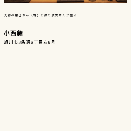
大将の祐也さん（右）と弟の政史さんが握る
小西鮨
旭川市3条通6丁目右6号