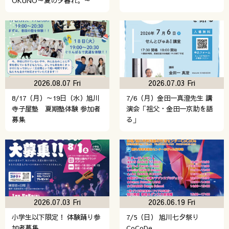
OKUNO～夏の夕暮れ。～
2026.08.07 Fri
2026.07.03 Fri
8/17（月）～19日（水）旭川
7/6（月）金田一真澄先生 講
寺子屋塾 夏期塾体験 参加者
演会「祖父・金田一京助を語
募集
る」
2026.07.03 Fri
2026.06.19 Fri
小学生以下限定！ 体験踊り参
7/5（日） 旭川七夕祭り
加者募集
CoCoDe