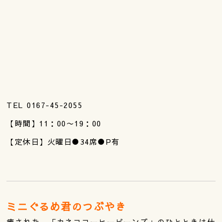
TEL 0167-45-2055
【時間】11：00〜19：00
【定休日】火曜日●34席●P有
ミニぐるめ君のつぶやき
癒された。「カネココーヒービーンズ」のひとときは仕