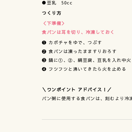
●豆乳 50cc
つくり方
＜下準備＞
食パンは耳を切り、冷凍しておく
❶ カボチャをゆで、つぶす
❷ 食パンは凍ったまますりおろす
❸ 鍋に①、②、絹豆腐、豆乳を入れ中
❹ フツフツと沸いてきたら火を止める
＼ワンポイント アドバイス！／
パン粥に使用する食パンは、刻むより冷