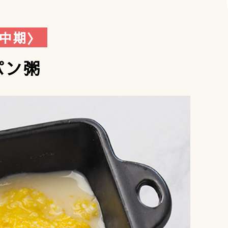
〈中期〉
パン粥