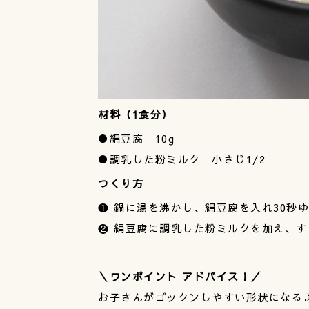
材料（1食分）
●絹豆腐 10g
●調乳した粉ミルク 小さじ1/2
つくり方
❶ 鍋に湯を沸かし、絹豆腐を入れ30秒
❷ 絹豆腐に調乳した粉ミルクを加え、す
＼ワンポイント アドバイス！／
お子さんがゴックンしやすい形状になる