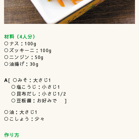
材料（4人分）
○ナス：100g
○ズッキーニ：100g
○ニンジン：50g
○油揚げ：30g
A
[ ○みそ：大さじ1
○塩こうじ：小さじ1
○昆布だし：小さじ1/2
○豆板醤：お好みで ]
○油：大さじ1
○こしょう：少々
作り方