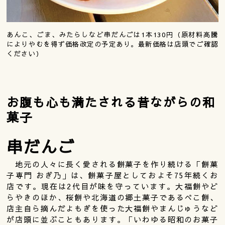
あんこ、ごま、みたらしなど串だんごは1本130円（原材料高騰
によりやむを得ず価格改定の予定あり。最新価格は店頭でご確認
ください）
お腹も心も満たされる昔ながらの和
菓子
串だんご
地元の人々に長く愛される餅菓子を作り続ける「餅菓
子専門 おぎ乃」は、餅菓子屋としておよそ75年続くお
店です。現在は2代目が味を守っています。大福餅やど
らやきのほか、桜餅や北海道の郷土菓子であるべこ餅、
店主自ら摘んだよもぎを使った大福餅やまんじゅうなど
が店頭に並ぶこともあります。「いわゆる昭和のお菓子