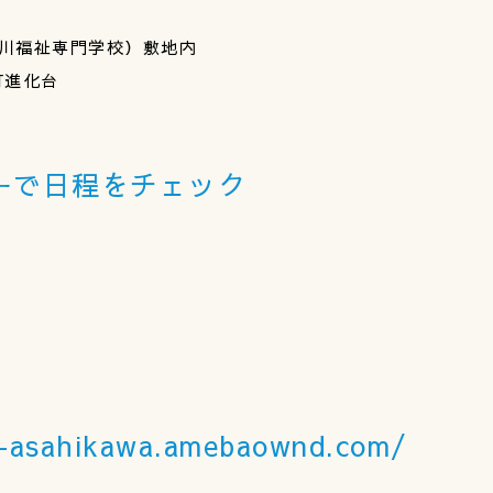
旭川福祉専門学校）敷地内
町進化台
ーで日程をチェック
n-asahikawa.amebaownd.com/