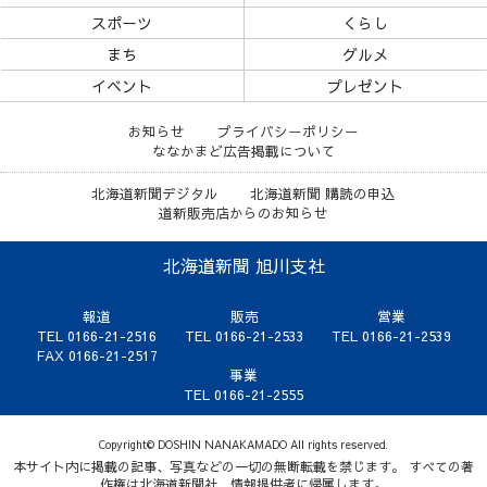
スポーツ
くらし
まち
グルメ
イベント
プレゼント
お知らせ
プライバシーポリシー
ななかまど広告掲載について
北海道新聞デジタル
北海道新聞 購読の申込
道新販売店からのお知らせ
北海道新聞 旭川支社
報道
販売
営業
TEL 0166-21-2516
TEL 0166-21-2533
TEL 0166-21-2539
FAX 0166-21-2517
事業
TEL 0166-21-2555
Copyright© DOSHIN NANAKAMADO All rights reserved.
本サイト内に掲載の記事、写真などの一切の無断転載を禁じます。 すべての著
作権は北海道新聞社、情報提供者に帰属します。