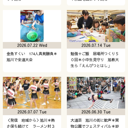
2026.07.22 Wed
2026.07.14 Tue
金魚すくい 174人真剣勝負＊
勉強＋ご飯 居場所つくり５
旭川で全道大会
０回＊小中生見守り 旭教大
生ら「えんぴつとはし」
2026.07.07 Tue
2026.06.30 Tue
＜発信 地域から＞旭川＊熱
大道芸 旭川の街に歓声＊買
さ保ち続けて ラーメン村３
物公園でフェスティバル＊妙