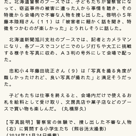
た。北海道警察のブースでは、子どもたちが警察官にな
って、窃盗事件の被害に遭った人から事情を聴き、その
特徴から会場内で不審な人物を捜し出した。啓明小５年
藤本陸翔さん（１１）は「被害者に細かく話を聞き、特
徴をつかむのが楽しかった」とうれしそうに話した。
北海道新聞旭川支社のブースでは、記者とカメラマン
になり、各ブースでコンビニでのレジ打ちや大工に挑戦
する様子を写真に収め、Ａ３判の号外にして会場で配っ
た。
忠和小４年藤田琉正さん（９）は「写真を撮る角度が
難しかったけれど、良い写真が撮れた」と満足そうだっ
た。
子どもたちは仕事を終えると、会場内だけで使えるお
札を給料として受け取り、文房具店や菓子店などのブー
スで買い物も楽しんだ。（丸橋芽久）
【写真説明】警察官の体験で、捜し出した不審な人物
（右）に質問する小学生たち（熊谷洸太撮影）
（2024年11月24日掲載）