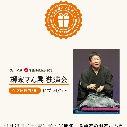
11月23日（土･祝）18：30開演、落語家の柳家さん喬