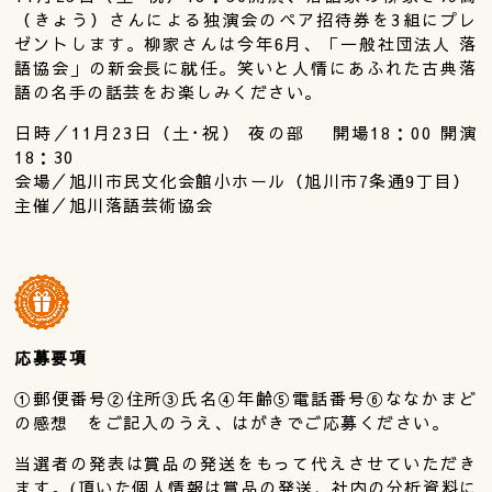
（きょう）さんによる独演会のペア招待券を3組にプレ
ゼントします。柳家さんは今年6月、「一般社団法人 落
語協会」の新会長に就任。笑いと人情にあふれた古典落
語の名手の話芸をお楽しみください。
日時／11月23日（土･祝） 夜の部 開場18：00 開演
18：30
会場／旭川市民文化会館小ホール（旭川市7条通9丁目）
主催／旭川落語芸術協会
応募要項
①郵便番号②住所③氏名④年齢⑤電話番号⑥ななかまど
の感想 をご記入のうえ、はがき
でご応募ください。
当選者の発表は賞品の発送をもって代えさせていただき
ます。(頂いた個人情報は賞品の発送、社内の分析資料に