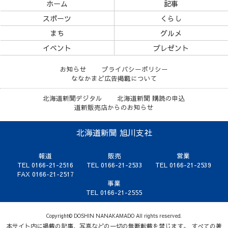
ホーム
記事
スポーツ
くらし
まち
グルメ
イベント
プレゼント
お知らせ
プライバシーポリシー
ななかまど広告掲載について
北海道新聞デジタル
北海道新聞 購読の申込
道新販売店からのお知らせ
北海道新聞 旭川支社
報道
販売
営業
TEL 0166-21-2516
TEL 0166-21-2533
TEL 0166-21-2539
FAX 0166-21-2517
事業
TEL 0166-21-2555
Copyright© DOSHIN NANAKAMADO All rights reserved.
本サイト内に掲載の記事、写真などの一切の無断転載を禁じます。 すべての著