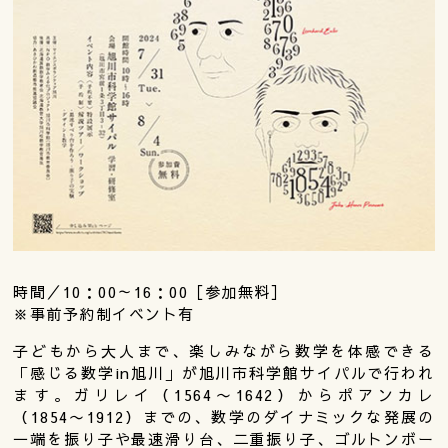
時間／10：00～16：00［参加無料］
※事前予約制イベント有
子どもから大人まで、楽しみながら数学を体感できる
「感じる数学in旭川」が旭川市科学館サイパルで行われ
ます。ガリレイ（1564〜1642）からポアンカレ
（1854〜1912）までの、数学のダイナミックな発展の
一端を振り子や最速滑り台、二重振り子、ゴルトンボー