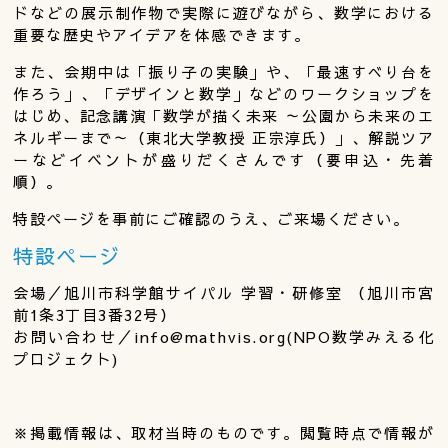
ドなどの展示制作物で実際に遊びながら、数学における
重要な歴史やアイデアを体感できます。
また、会期中は「振り子の実験」や、「最速すべり台を
作ろう」、「デザインと数学」などのワークショップを
はじめ、記念講演「数学が描く未来 ～公園から未来のエ
ネルギーまで～（東北大学教授 正宗淳氏）」、解説ツア
ーなどイベントが盛りだくさんです（要申込・先着
順）。
特設ページを事前にご確認のうえ、ご来場ください。
特設ページ
会場／旭川市科学館サイパル 学習・研修室 （旭川市宮
前1条3丁目3番32号）
お問い合わせ／info@mathvis.org(NPO数学みえる化
プロジェクト)
※掲載情報は、取材当時のものです。閲覧時点で情報が