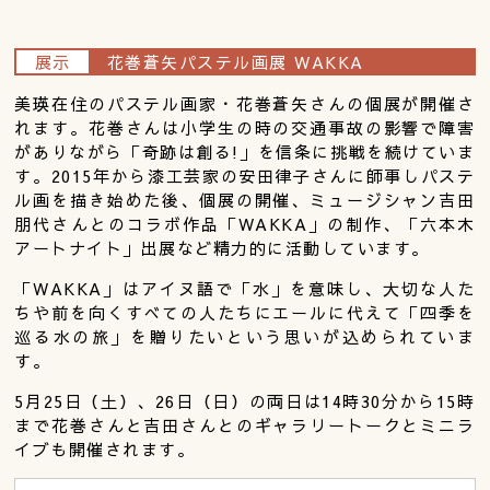
展示
花巻蒼矢パステル画展 WAKKA
美瑛在住のパステル画家・花巻蒼矢さんの個展が開催さ
れます。花巻さんは小学生の時の交通事故の影響で障害
がありながら「奇跡は創る!」を信条に挑戦を続けていま
す。2015年から漆工芸家の安田律子さんに師事しパステ
ル画を描き始めた後、個展の開催、ミュージシャン吉田
朋代さんとのコラボ作品「WAKKA」の制作、「六本木
アートナイト」出展など精力的に活動しています。
「WAKKA」はアイヌ語で「水」を意味し、大切な人た
ちや前を向くすべての人たちにエールに代えて「四季を
巡る水の旅」を贈りたいという思いが込められていま
す。
5月25日（土）、26日（日）の両日は14時30分から15時
まで花巻さんと吉田さんとのギャラリートークとミニラ
イブも開催されます。