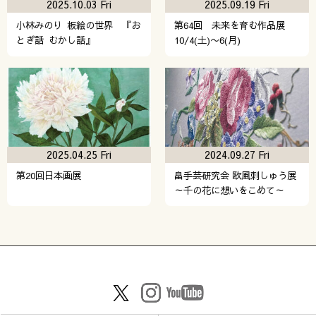
2025.10.03 Fri
2025.09.19 Fri
小林みのり 板絵の世界 『お
第64回 未来を育む作品展
とぎ話 むかし話』
10/4(土)〜6(月)
2025.04.25 Fri
2024.09.27 Fri
第20回日本画展
畠手芸研究会 欧風刺しゅう展
～千の花に想いをこめて～