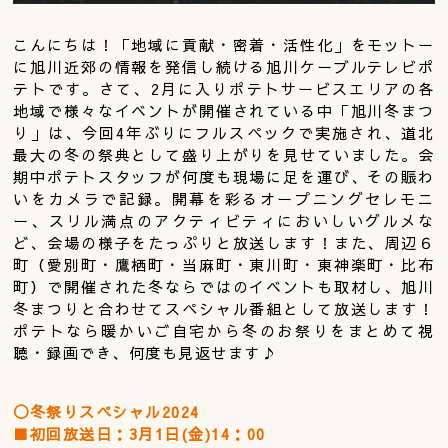
こんにちは！「地域に貢献・密着・活性化」をモットー
に旭川近郊の情報を発信し続ける旭川ケーブルテレビポ
テトです。さて、2月に入りポテトサービスエリアの各
地域で様々なイベントが開催されている中「旭川冬まつ
り」は、今回4年ぶりにフルスペックで実施され、道北
最大の冬の祭典として盛り上がりを見せていました。会
期中ポテトスタッフが何度も現場に足を運び、その賑わ
いをカメラで記録。開幕を彩るオープニングセレモニ
ー、スリル満点のアクティビティにおいしいグルメな
ど、会場の様子をたっぷりと放送します！また、周辺６
町（愛別町・鷹栖町・当麻町・東川町・東神楽町・比布
町）で開催された冬ならではのイベントも取材し、旭川
冬まつりと合わせてスペシャル番組として放送します！
ポテトなら暖かいご自宅から冬のお祭りをまとめて視
聴・録画でき、何度も見返せます♪
◯冬祭りスペシャル2024
■初回放送日：3月1日(金)14：00