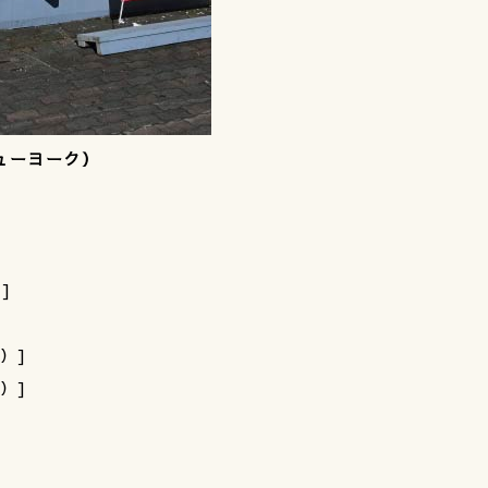
ニューヨーク）
]
0）]
0）]