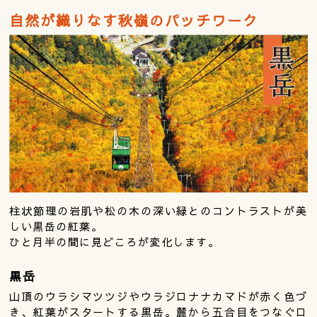
自然が織りなす秋嶺のパッチワーク
柱状節理の岩肌や松の木の深い緑とのコントラストが美
しい黒岳の紅葉。
ひと月半の間に見どころが変化します。
黒岳
山頂のウラシマツツジやウラジロナナカマドが赤く色づ
き、紅葉がスタートする黒岳。麓から五合目をつなぐロ