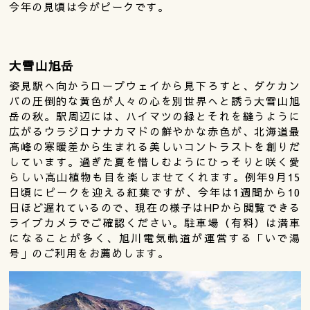
今年の見頃は今がピークです。
大雪山旭岳
姿見駅へ向かうロープウェイから見下ろすと、ダケカン
バの圧倒的な黄色が人々の心を別世界へと誘う大雪山旭
岳の秋。駅周辺には、ハイマツの緑とそれを縫うように
広がるウラジロナナカマドの鮮やかな赤色が、北海道最
高峰の寒暖差から生まれる美しいコントラストを創りだ
しています。過ぎた夏を惜しむようにひっそりと咲く愛
らしい高山植物も目を楽しませてくれます。例年9月15
日頃にピークを迎える紅葉ですが、今年は1週間から10
日ほど遅れているので、現在の様子はHPから閲覧できる
ライブカメラでご確認ください。駐車場（有料）は満車
になることが多く、旭川電気軌道が運営する「いで湯
号」のご利用をお薦めします。