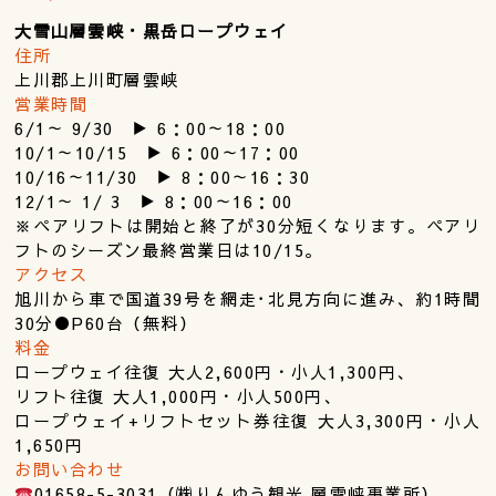
大雪山層雲峡・黒岳ロープウェイ
住所
上川郡上川町層雲峡
営業時間
6/1～ 9/30 ▶︎ 6：00～18：00
10/1～10/15 ▶︎ 6：00～17：00
10/16～11/30 ▶︎ 8：00～16：30
12/1～ 1/ 3 ▶︎ 8：00～16：00
※ペアリフトは開始と終了が30分短くなります。ペアリ
フトのシーズン最終営業日は10/15。
アクセス
旭川から車で国道39号を網走･北見方向に進み、約1時間
30分●P60台（無料）
料金
ロープウェイ往復 大人2,600円・小人1,300円、
リフト往復 大人1,000円・小人500円、
ロープウェイ+リフトセット券往復 大人3,300円・小人
1,650円
お問い合わせ
01658-5-3031（㈱りんゆう観光 層雲峡事業所）