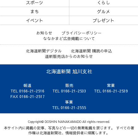
スポーツ
くらし
まち
グルメ
イベント
プレゼント
お知らせ
プライバシーポリシー
ななかまど広告掲載について
北海道新聞デジタル
北海道新聞 購読の申込
道新販売店からのお知らせ
北海道新聞 旭川支社
報道
販売
営業
TEL 0166-21-2516
TEL 0166-21-2533
TEL 0166-21-2539
FAX 0166-21-2517
事業
TEL 0166-21-2555
Copyright© DOSHIN NANAKAMADO All rights reserved.
本サイト内に掲載の記事、写真などの一切の無断転載を禁じます。 すべての著
作権は北海道新聞社、情報提供者に帰属します。