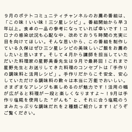
９月のポテトコミュニティチャンネルのお薦め番組は、
「この味！いい味！三ツ星レシピ」。番組開始から早３
年以上。食卓の一品の参考になっていれば幸いです！コ
ロナの感染状況も心配な中、改めておうち時間の充実に
目を向けてほしい。そんな思いから、この番組を制作し
ている久保はぜひ三ツ星レシピの美味しいご飯をお薦め
したいと思います。そして４月から講師を担当していた
だいた料理家の星野美香先生は９月で最終回！これまで
星野先生とお送りしてきた料理のコンセプトは「手作り
の調味料と活用レシピ」。手作りだからこそ安全、安心
していただける調味料の数々は本当に万能でおいしい。
さまざまなアレンジも楽しめるのが魅力です！活用の幅
が広がると料理が一段と楽しくなりますよ～！9月は手
作り塩糀を使用した“がんも”と、それに合う塩糀のう
まみたっぷりな調味だれを２種類ご紹介します！どうぞ
ご覧ください。