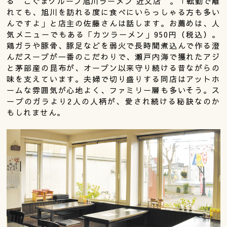
る“こぐまグループ旭川ラーメン 近文店”。「転勤で離
れても、旭川を訪れる度に食べにいらっしゃる方も多い
んですよ」と店主の佐藤さんは話します。お薦めは、人
気メニューでもある「カツラーメン」950円（税込）。
鶏ガラや豚骨、豚足などを弱火で長時間煮込んで作る澄
んだスープが一番のこだわりで、瀬戸内海で獲れたアジ
と茅部産の昆布が、オープン以来守り続ける昔ながらの
味を支えています。夫婦で切り盛りする同店はアットホ
ームな雰囲気が心地よく、ファミリー層も多いそう。ス
ープのガラより2人の人柄が、愛され続ける秘訣なのか
もしれません。