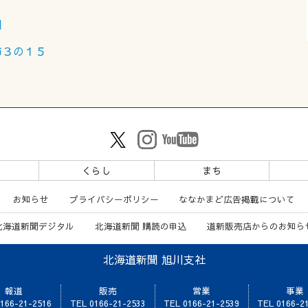
目
市３の１５
ツ
くらし
まち
お知らせ
プライバシーポリシー
ななかまど広告掲載について
北海道新聞デジタル
北海道新聞 購読の申込
道新販売店からのお知ら
北海道新聞 旭川支社
報道
販売
営業
事業
166-21-2516
TEL 0166-21-2533
TEL 0166-21-2539
TEL 0166-2